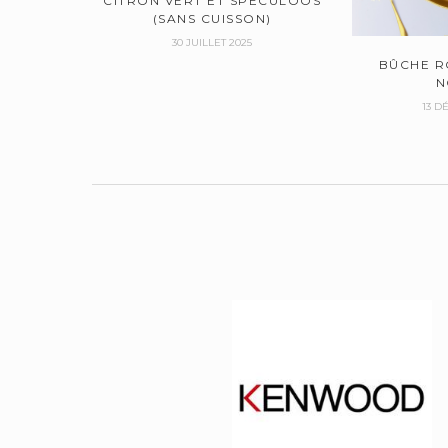
CITRON VERT ET SPÉCULOOS
(SANS CUISSON)
30 JUILLET 2025
BÛCHE R
N
13 D