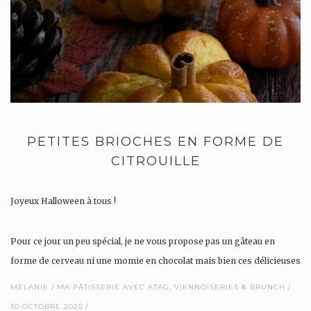
PETITES BRIOCHES EN FORME DE
CITROUILLE
Joyeux Halloween à tous !
Pour ce jour un peu spécial, je ne vous propose pas un gâteau en
forme de cerveau ni une momie en chocolat mais bien ces délicieuses
petites brioches trop mignonnes en forme de citrouille.
MÉLANIE
MA PÂTISSERIE AVEC ATAG
,
VIENNOISERIES & BRUNCH
30 OCTOBRE 2025