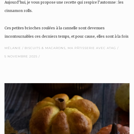
Aujourd’hui, je vous propose une recette qui respire l’automne : les
cinnamon rolls.
Ces petites brioches roulées à la cannelle sont devenues
incontournables ces derniers temps, et pour cause, elles sont à la fois
moelleuses, parfumées et terriblement réconfortantes.
MÉLANIE
BISCUITS & MACARONS
,
MA PÂTISSERIE AVEC ATAG
5 NOVEMBRE 2025
J’ai réalisé une vidéo de la recette que vous pouvez retrouver dès…