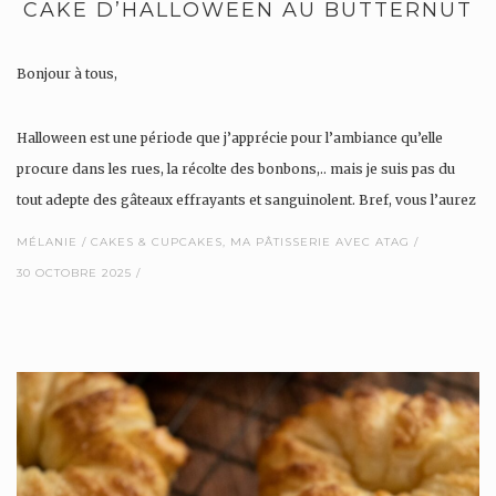
CAKE D’HALLOWEEN AU BUTTERNUT
Bonjour à tous,
Halloween est une période que j’apprécie pour l’ambiance qu’elle
procure dans les rues, la récolte des bonbons,.. mais je suis pas du
tout adepte des gâteaux effrayants et sanguinolent. Bref, vous l’aurez
compris, j’aime le côté mignon d’Halloween et non le côté effrayant!
MÉLANIE
CAKES & CUPCAKES
,
MA PÂTISSERIE AVEC ATAG
30 OCTOBRE 2025
C’est pourquoi, chaque année, je…