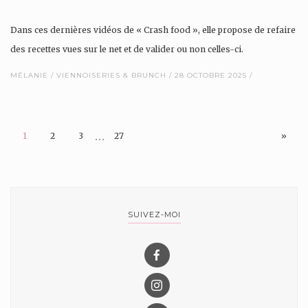
Dans ces dernières vidéos de « Crash food », elle propose de refaire
des recettes vues sur le net et de valider ou non celles-ci.
MÉLANIE
VIENNOISERIES & BRUNCH
28 OCTOBRE 2025
Cette recette m’ a fait de l’œil, c’est…
…
1
2
3
27
»
SUIVEZ-MOI