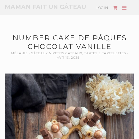
MAMAN FAIT UN GÂTEAU
LOG IN
NUMBER CAKE DE PÂQUES
CHOCOLAT VANILLE
MÉLANIE
GÂTEAUX & PETITS GÂTEAUX
,
TARTES & TARTELETTES
AVR 16, 2025