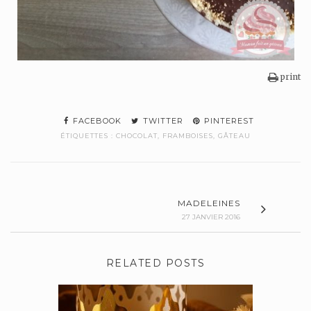
print
FACEBOOK
TWITTER
PINTEREST
ÉTIQUETTES :
CHOCOLAT
,
FRAMBOISES
,
GÂTEAU
MADELEINES
27 JANVIER 2016
RELATED POSTS