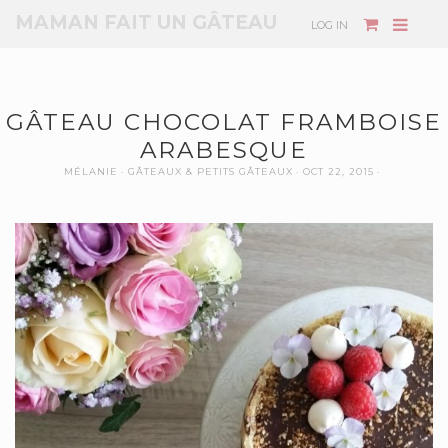
MAMAN FAIT UN GÂTEAU
LOG IN
GÂTEAU CHOCOLAT FRAMBOISE
ARABESQUE
MÉLANIE
GÂTEAUX & PETITS GÂTEAUX
OCT 22, 2015