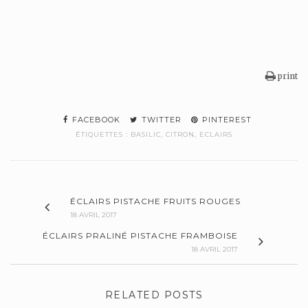
print
FACEBOOK
TWITTER
PINTEREST
ÉTIQUETTES :
BASILIC
,
CITRON
,
ECLAIRS
ÉCLAIRS PISTACHE FRUITS ROUGES
18 AVRIL 2017
ÉCLAIRS PRALINÉ PISTACHE FRAMBOISE
18 AVRIL 2017
RELATED POSTS