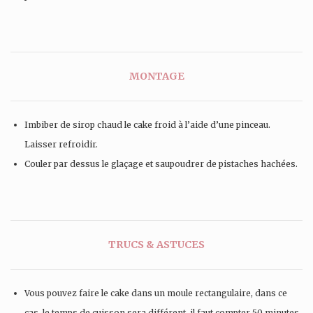
MONTAGE
Imbiber de sirop chaud le cake froid à l’aide d’une pinceau.
Laisser refroidir.
Couler par dessus le glaçage et saupoudrer de pistaches hachées.
TRUCS & ASTUCES
Vous pouvez faire le cake dans un moule rectangulaire, dans ce
cas, le temps de cuisson sera différent, il faut compter 50 minutes.