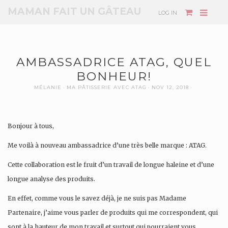
MAMAN FAIT UN GÂTEAU
LOG IN
AMBASSADRICE ATAG, QUEL
BONHEUR!
MÉLANIE
MA PÂTISSERIE AVEC ATAG
NOV 12, 2018
Bonjour à tous,
Me voilà à nouveau ambassadrice d’une très belle marque : ATAG.
Cette collaboration est le fruit d’un travail de longue haleine et d’une
longue analyse des produits.
En effet, comme vous le savez déjà, je ne suis pas Madame
Partenaire, j’aime vous parler de produits qui me correspondent, qui
sont à la hauteur de mon travail et surtout qui pourraient vous