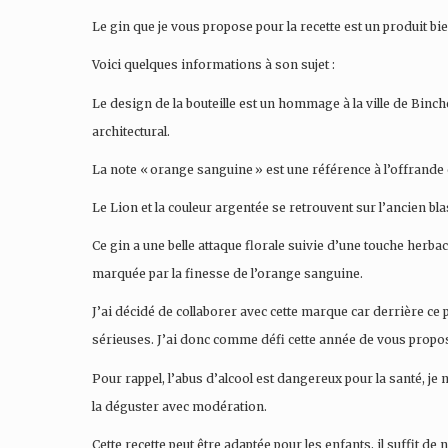
Le gin que je vous propose pour la recette est un produit bi
Voici quelques informations à son sujet :
Le design de la bouteille est un hommage à la ville de Bi
architectural.
La note « orange sanguine » est une référence à l’offrande ef
Le Lion et la couleur argentée se retrouvent sur l’ancien bla
Ce gin a une belle attaque florale suivie d’une touche herbac
marquée par la finesse de l’orange sanguine.
J’ai décidé de collaborer avec cette marque car derrière ce 
sérieuses. J’ai donc comme défi cette année de vous propos
Pour rappel, l’abus d’alcool est dangereux pour la santé, je
la déguster avec modération.
Cette recette peut être adaptée pour les enfants, il suffit de