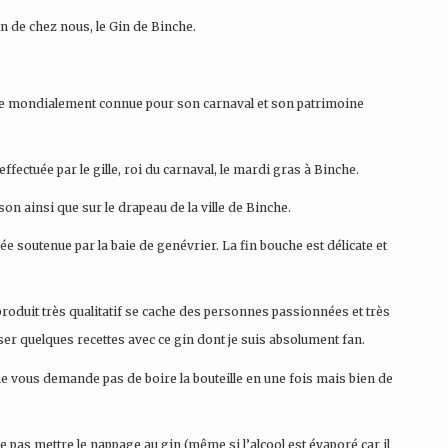
en de chez nous, le Gin de Binche.
nche mondialement connue pour son carnaval et son patrimoine
fectuée par le gille, roi du carnaval, le mardi gras à Binche.
son ainsi que sur le drapeau de la ville de Binche.
ée soutenue par la baie de genévrier. La fin bouche est délicate et
produit très qualitatif se cache des personnes passionnées et très
er quelques recettes avec ce gin dont je suis absolument fan.
 ne vous demande pas de boire la bouteille en une fois mais bien de
 ne pas mettre le nappage au gin (même si l’alcool est évaporé car il