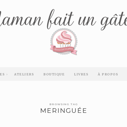
ES
ATELIERS
BOUTIQUE
LIVRES
À PROPOS
BROWSING TAG
MERINGUÉE