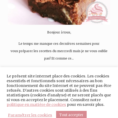
Bonjour à tous,
Le temps me manque ces dernières semaines pour
vous préparer les recettes du mercredi mais je ne vous oublie
pas! Et comme ce…
LIRE PLUS
Le présent site internet place des cookies. Les cookies
essentiels et fonctionnels sont nécessaires au bon
fonctionnement du site Internet et ne peuvent pas être
refusés. D’autres cookies sont utilisés à des fins
statistiques (cookies d’analyse) et ne seront placés que
si vous en acceptez le placement. Consultez notre
politique en matière de cookies
pour en savoir plus.
©2020 -
MENTIONS LÉGALES
-
POLITIQUE DE CONFIDENTIALITÉ
-
Paramétrer les cookies
Tout accepter