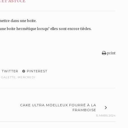
 ET ASTUCE
 mettre dans une boite.
 une boite hermétique lorsqu’ elles sont encore tièdes.
print
TWITTER
PINTEREST
:
GALETTE
,
MERCREDI
CAKE ULTRA MOELLEUX FOURRÉ À LA
FRAMBOISE
15 MARS 2024