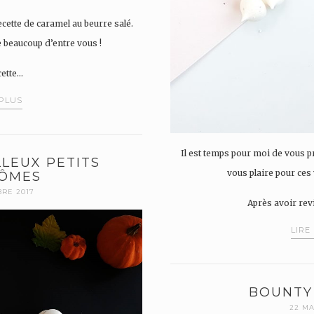
cette de caramel au beurre salé.
 beaucoup d’entre vous !
cette…
 PLUS
Il est temps pour moi de vous pr
LEUX PETITS
vous plaire pour ces
ÔMES
BRE 2017
Après avoir revi
LIRE
BOUNTY
22 MA